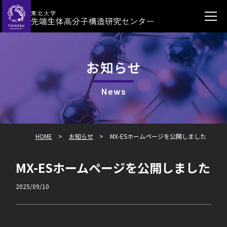
HOME
お知らせ
お知らせ
活動内容
News
メンバー
HOME
>
お知らせ
>
MX-ESホームページを公開しました
MX-ES利
用のご案
内
MX-ESホームページを公開しました
2025/09/10
お問い合
わせ / リ
ンク