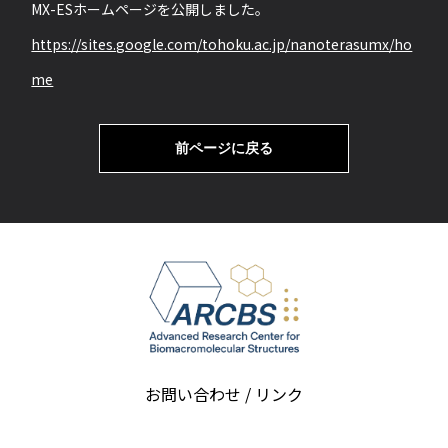
MX-ESホームページを公開しました。
会員ログ
イン
https://sites.google.com/tohoku.ac.jp/nanoterasumx/ho
me
前ページに戻る
お問い合わせ / リンク